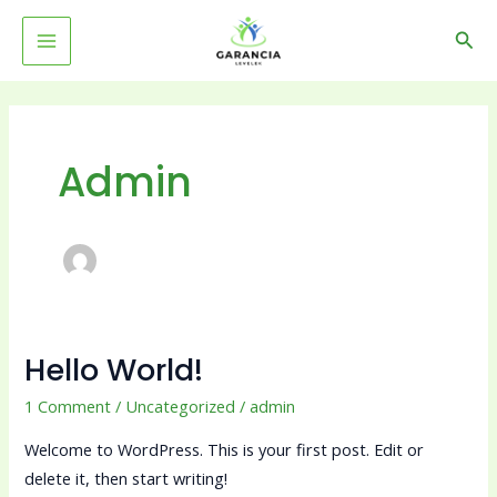
Skip
MAIN
Sear
to
MENU
content
Admin
Hello World!
Hello
world!
1 Comment
/
Uncategorized
/
admin
Welcome to WordPress. This is your first post. Edit or
delete it, then start writing!