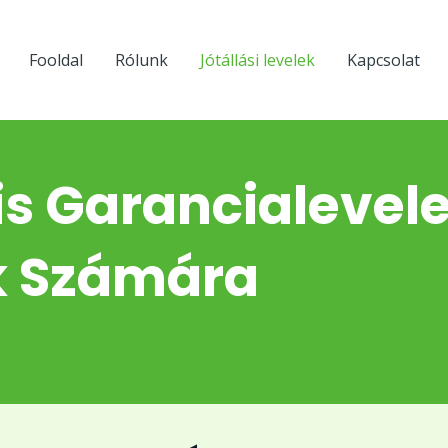
Fooldal
Rólunk
Jótállási levelek
Kapcsolat
is Garancialeve
k Számára