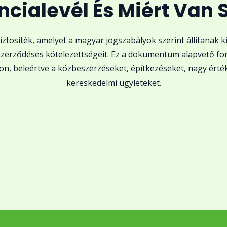
ncialevél És Miért Van
ztosíték, amelyet a magyar jogszabályok szerint állítanak k
a szerződéses kötelezettségeit. Ez a dokumentum alapvető f
, beleértve a közbeszerzéseket, építkezéseket, nagy érté
kereskedelmi ügyleteket.